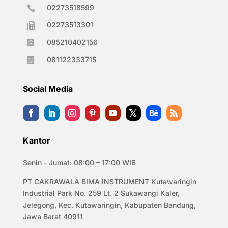
02273518599

02273513301

085210402156

081122333715

Social Media
Kantor
Senin - Jumat: 08:00 – 17:00 WIB
PT CAKRAWALA BIMA INSTRUMENT Kutawaringin
Industrial Park No. 259 Lt. 2 Sukawangi Kaler,
Jelegong, Kec. Kutawaringin, Kabupaten Bandung,
Jawa Barat 40911