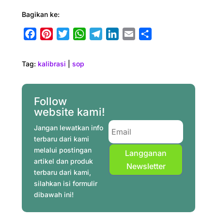
Bagikan ke:
F
P
T
W
T
L
E
S
a
i
w
h
e
i
m
h
c
n
i
a
l
n
a
a
Tag:
kalibrasi
|
sop
e
t
t
t
e
k
i
r
b
e
t
s
g
e
l
e
o
r
e
A
r
d
Follow
o
e
r
p
a
I
website kami!
k
s
p
m
n
Jangan lewatkan info
t
terbaru dari kami
melalui postingan
Langganan
artikel dan produk
Newsletter
terbaru dari kami,
silahkan isi formulir
dibawah ini!