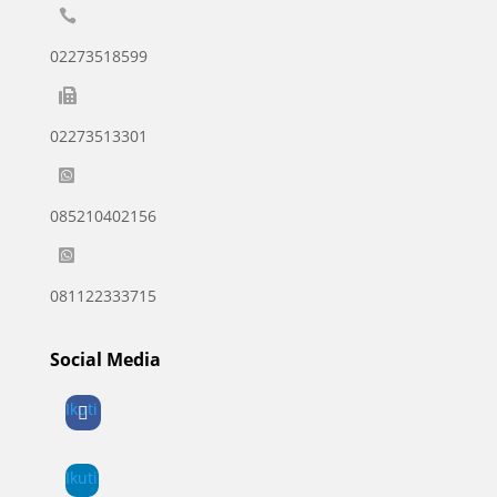

02273518599

02273513301

085210402156

081122333715
Social Media
Ikuti
Ikuti