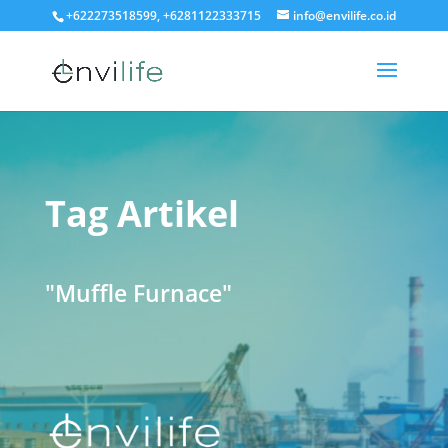
+622273518599, +6281122333715
info@envilife.co.id
Tag Artikel
"Muffle Furnace"