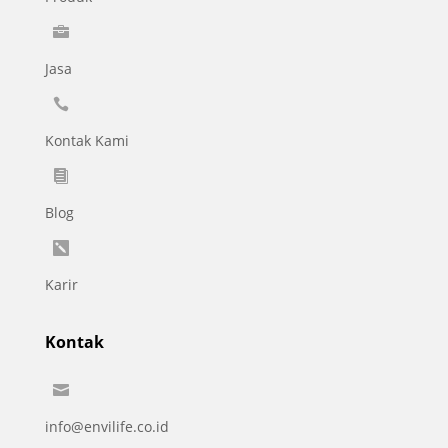

Jasa

Kontak Kami

Blog

Karir
Kontak

info@envilife.co.id