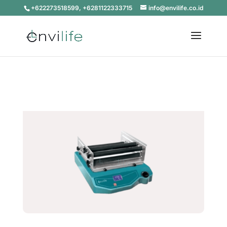
+622273518599, +6281122333715
info@envilife.co.id