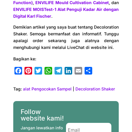
Function)
,
ENVILIFE Mould Cultivation Cabinet
, dan
ENVILIFE MOISTest-1 Alat Penguji Kadar Air dengan
Digital Karl Fischer
.
Demikian artikel yang saya buat tentang Decoloration
Shaker. Semoga bermanfaat dan informatif. Tunggu
apalagi order sekarang juga alatnya dengan
menghubungi kami melalui LiveChat di website ini.
Bagikan ke:
F
P
T
W
T
L
E
S
a
i
w
h
e
i
m
h
c
n
i
a
l
n
a
a
Tag:
alat Pengocokan Sampel
|
Decoloration Shaker
e
t
t
t
e
k
i
r
b
e
t
s
g
e
l
e
o
r
e
A
r
d
Follow
o
e
r
p
a
I
website kami!
k
s
p
m
n
Jangan lewatkan info
t