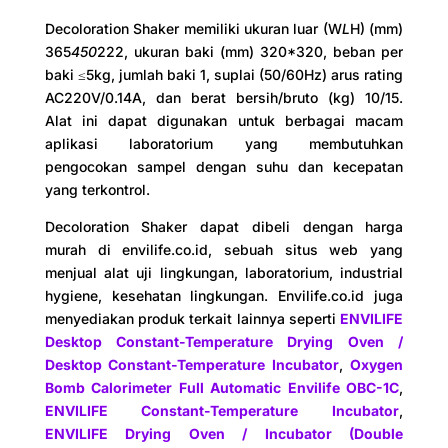
Decoloration Shaker memiliki ukuran luar (W
L
H) (mm)
365
450
222, ukuran baki (mm) 320*320, beban per
baki ≤5kg, jumlah baki 1, suplai (50/60Hz) arus rating
AC220V/0.14A, dan berat bersih/bruto (kg) 10/15.
Alat ini dapat digunakan untuk berbagai macam
aplikasi laboratorium yang membutuhkan
pengocokan sampel dengan suhu dan kecepatan
yang terkontrol.
Decoloration Shaker dapat dibeli dengan harga
murah di envilife.co.id, sebuah situs web yang
menjual alat uji lingkungan, laboratorium, industrial
hygiene, kesehatan lingkungan. Envilife.co.id juga
menyediakan produk terkait lainnya seperti
ENVILIFE
Desktop Constant-Temperature Drying Oven /
Desktop Constant-Temperature Incubator
,
Oxygen
Bomb Calorimeter Full Automatic Envilife OBC-1C
,
ENVILIFE Constant-Temperature Incubator
,
ENVILIFE Drying Oven / Incubator (Double