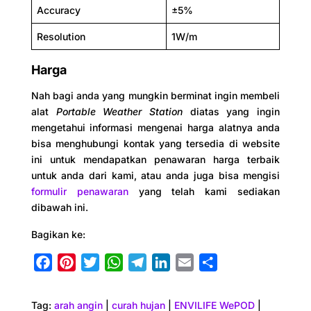
Accuracy
±5%
Resolution
1W/m
Harga
Nah bagi anda yang mungkin berminat ingin membeli
alat
Portable Weather Station
diatas yang ingin
mengetahui informasi mengenai harga alatnya anda
bisa menghubungi kontak yang tersedia di website
ini untuk mendapatkan penawaran harga terbaik
untuk anda dari kami, atau anda juga bisa mengisi
formulir penawaran
yang telah kami sediakan
dibawah ini.
Bagikan ke:
F
P
T
W
T
L
E
S
a
i
w
h
e
i
m
h
c
n
i
a
l
n
a
a
Tag:
arah angin
|
curah hujan
|
ENVILIFE WePOD
|