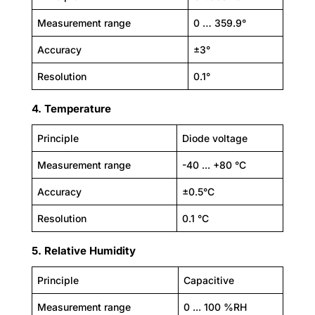
Measurement range
0 … 359.9°
Accuracy
±3°
Resolution
0.1°
4. Temperature
Principle
Diode voltage
Measurement range
-40 ... +80 °C
Accuracy
±0.5°C
Resolution
0.1 °C
5. Relative Humidity
Principle
Capacitive
Measurement range
0 ... 100 %RH