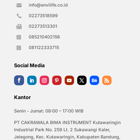
info@envilife.co.id

02273518599

02273513301

085210402156

081122333715

Social Media
Kantor
Senin - Jumat: 08:00 – 17:00 WIB
PT CAKRAWALA BIMA INSTRUMENT Kutawaringin
Industrial Park No. 259 Lt. 2 Sukawangi Kaler,
Jelegong, Kec. Kutawaringin, Kabupaten Bandung,