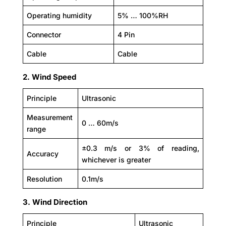
Operating humidity
5% … 100%RH
Connector
4 Pin
Cable
Cable
2. Wind Speed
Principle
Ultrasonic
Measurement
0 … 60m/s
range
±0.3 m/s or 3% of reading,
Accuracy
whichever is greater
Resolution
0.1m/s
3. Wind Direction
Principle
Ultrasonic