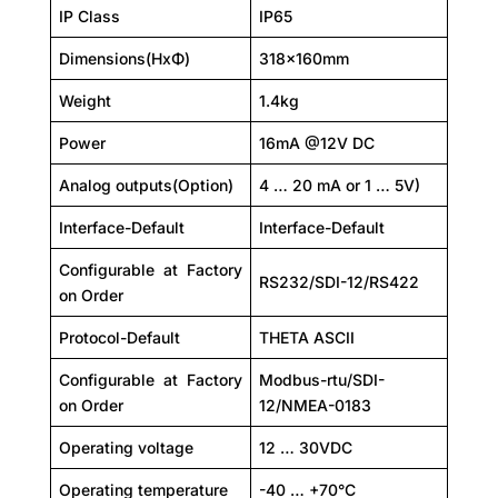
IP Class
IP65
Dimensions(HxΦ)
318x160mm
Weight
1.4kg
Power
16mA @12V DC
Analog outputs(Option)
4 … 20 mA or 1 … 5V)
Interface-Default
Interface-Default
Configurable at Factory
RS232/SDI-12/RS422
on Order
Protocol-Default
THETA ASCII
Configurable at Factory
Modbus-rtu/SDI-
on Order
12/NMEA-0183
Operating voltage
12 … 30VDC
Operating temperature
-40 … +70°C