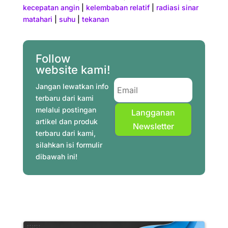
e
t
t
t
e
k
i
r
kecepatan angin
|
kelembaban relatif
|
radiasi sinar
b
e
t
s
g
e
l
e
matahari
|
suhu
|
tekanan
o
r
e
A
r
d
o
e
r
p
a
I
Follow
k
s
p
m
n
website kami!
t
Jangan lewatkan info
terbaru dari kami
melalui postingan
Langganan
artikel dan produk
Newsletter
terbaru dari kami,
silahkan isi formulir
dibawah ini!