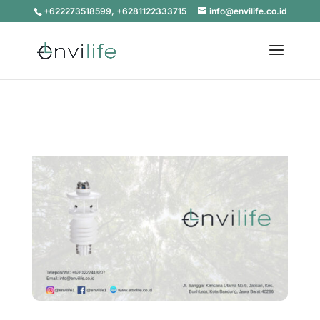
+622273518599, +6281122333715
info@envilife.co.id