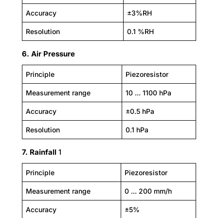
Accuracy
±3%RH
Resolution
0.1 %RH
6. Air Pressure
Principle
Piezoresistor
Measurement range
10 ... 1100 hPa
Accuracy
±0.5 hPa
Resolution
0.1 hPa
7. Rainfall
1
Principle
Piezoresistor
Measurement range
0 ... 200 mm/h
Accuracy
±5%