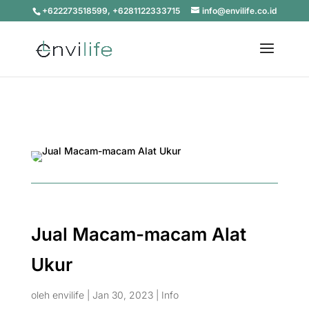
+622273518599, +6281122333715
info@envilife.co.id
Jual Macam-macam Alat
Ukur
oleh
envilife
|
Jan 30, 2023
|
Info