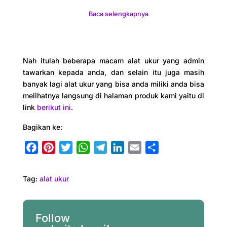
Baca selengkapnya
Nah itulah beberapa macam alat ukur yang admin
tawarkan kepada anda, dan selain itu juga masih
banyak lagi alat ukur yang bisa anda miliki anda bisa
melihatnya langsung di halaman produk kami yaitu di
link
berikut ini
.
Bagikan ke:
F
P
T
W
T
L
E
S
a
i
w
h
e
i
m
h
c
n
i
a
l
n
a
a
Tag:
alat ukur
e
t
t
t
e
k
i
r
b
e
t
s
g
e
l
e
o
r
e
A
r
d
Follow
o
e
r
p
a
I