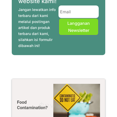
website kami!
k
s
p
m
n
Jangan lewatkan info
t
terbaru dari kami
melalui postingan
Langganan
artikel dan produk
Newsletter
terbaru dari kami,
silahkan isi formulir
dibawah ini!