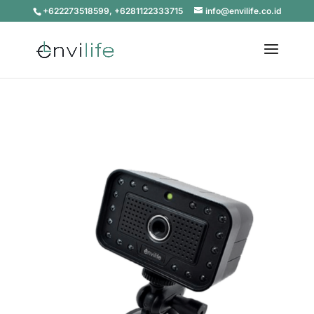
+622273518599, +6281122333715
info@envilife.co.id