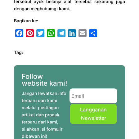
tersebut ayok belanja alat tersebut sekarang juga
dengan meghubumgi kami.
Bagikan ke:
F
P
T
W
T
L
E
S
a
i
w
h
e
i
m
h
c
n
i
a
l
n
a
a
Tag:
e
t
t
t
e
k
i
r
b
e
t
s
g
e
l
e
o
r
e
A
r
d
Follow
o
e
r
p
a
I
website kami!
k
s
p
m
n
Jangan lewatkan info
t
terbaru dari kami
melalui postingan
Langganan
artikel dan produk
Newsletter
terbaru dari kami,
silahkan isi formulir
dibawah ini!