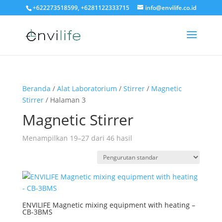
+622273518599, +6281122333715
info@envilife.co.id
Beranda
/
Alat Laboratorium
/
Stirrer
/
Magnetic
Stirrer
/ Halaman 3
Magnetic Stirrer
Menampilkan 19–27 dari 46 hasil
ENVILIFE Magnetic mixing equipment with heating –
CB-3BMS