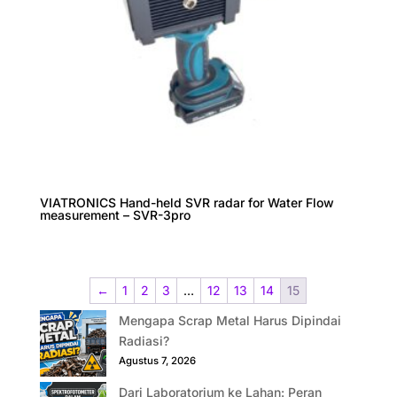
VIATRONICS Hand-held SVR radar for Water Flow
measurement – SVR-3pro
←
1
2
3
…
12
13
14
15
Mengapa Scrap Metal Harus Dipindai
Radiasi?
Agustus 7, 2026
Dari Laboratorium ke Lahan: Peran