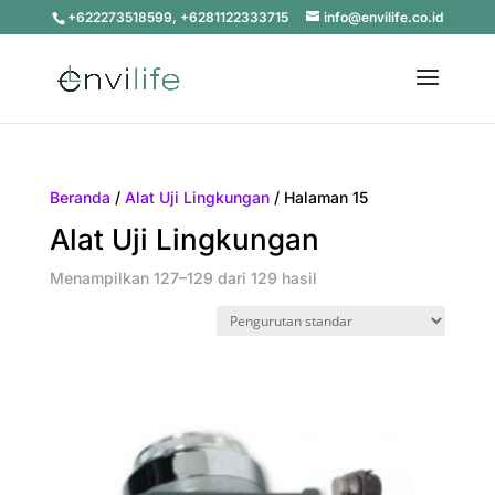
+622273518599, +6281122333715
info@envilife.co.id
Beranda
/
Alat Uji Lingkungan
/ Halaman 15
Alat Uji Lingkungan
Menampilkan 127–129 dari 129 hasil