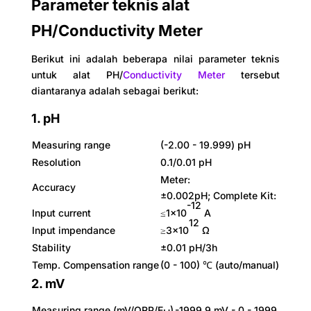
Parameter teknis alat
PH/Conductivity Meter
Berikut ini adalah beberapa nilai parameter teknis
untuk alat PH/
Conductivity Meter
tersebut
diantaranya adalah sebagai berikut:
1. pH
Measuring range
(-2.00 - 19.999) pH
Resolution
0.1/0.01 pH
Meter:
Accuracy
±0.002pH; Complete Kit: ±0.01
-12
Input current
≤1×10
A
12
Input impendance
≥3×10
Ω
Stability
±0.01 pH/3h
Temp. Compensation range
(0 - 100) ℃ (auto/manual)
2. mV
Measuring range (mV/ORP/E
)
-1999.9 mV - 0 - 1999.9mV