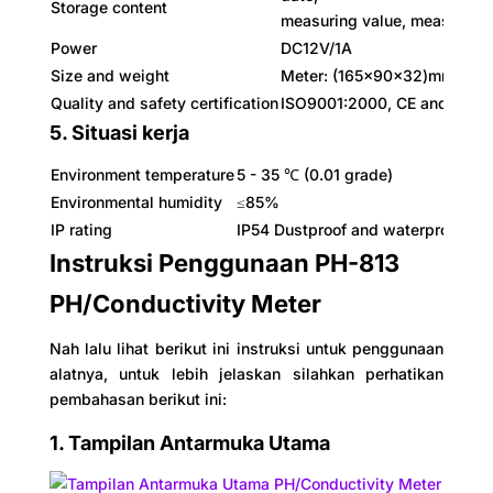
Storage content
measuring value, measuring 
Power
DC12V/1A
Size and weight
Meter: (165×90×32)mm/310
Quality and safety certification
ISO9001:2000, CE and CMC
5. Situasi kerja
Environment temperature
5 - 35 ℃ (0.01 grade)
Environmental humidity
≤85%
IP rating
IP54 Dustproof and waterproof
Instruksi Penggunaan PH-813
PH/Conductivity Meter
Nah lalu lihat berikut ini instruksi untuk penggunaan
alatnya, untuk lebih jelaskan silahkan perhatikan
pembahasan berikut ini:
1. Tampilan Antarmuka Utama