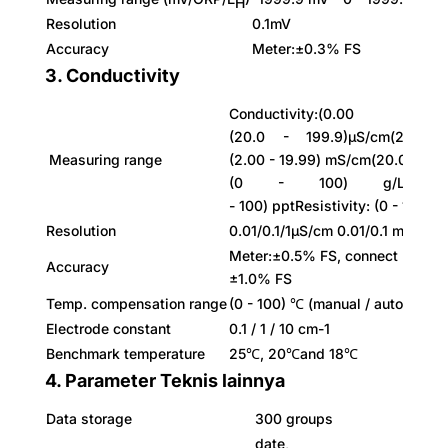
H
Resolution
0.1mV
Accuracy
Meter:±0.3% FS
3. Conductivity
Conductivity:(0.00 - 1
(20.0 - 199.9)μS/cm(200 -
Measuring range
(2.00 - 19.99) mS/cm(20.0 - 19
(0 - 100) g/LSalin
- 100) pptResistivity: (0 - 100)
Resolution
0.01/0.1/1μS/cm 0.01/0.1 mS/cm
Meter:±0.5% FS, connect meter w
Accuracy
±1.0% FS
Temp. compensation range
(0 - 100) ℃ (manual / auto)
Electrode constant
0.1 / 1 / 10 cm-1
Benchmark temperature
25℃, 20℃and 18℃
4. Parameter Teknis lainnya
Data storage
300 groups
date,