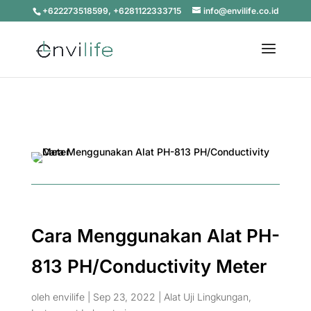
+622273518599, +6281122333715
info@envilife.co.id
Cara Menggunakan Alat PH-
813 PH/Conductivity Meter
oleh
envilife
|
Sep 23, 2022
|
Alat Uji Lingkungan
,