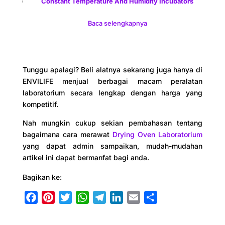
Constant Temperature And Humidity Incubators
Baca selengkapnya
Tunggu apalagi? Beli alatnya sekarang juga hanya di
ENVILIFE menjual berbagai macam peralatan
laboratorium secara lengkap dengan harga yang
kompetitif.
Nah mungkin cukup sekian pembahasan tentang
bagaimana cara merawat
Drying Oven Laboratorium
yang dapat admin sampaikan, mudah-mudahan
artikel ini dapat bermanfat bagi anda.
Bagikan ke:
F
P
T
W
T
L
E
S
a
i
w
h
e
i
m
h
c
n
i
a
l
n
a
a