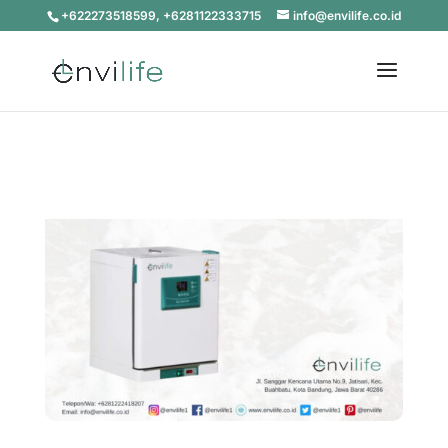
+622273518599, +6281122333715
info@envilife.co.id