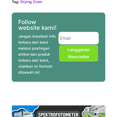
Tag:
Drying Oven
e
t
t
t
e
k
i
r
b
e
t
s
g
e
l
e
o
r
e
A
r
d
Follow
o
e
r
p
a
I
website kami!
k
s
p
m
n
Jangan lewatkan info
t
terbaru dari kami
melalui postingan
Langganan
artikel dan produk
Newsletter
terbaru dari kami,
silahkan isi formulir
dibawah ini!