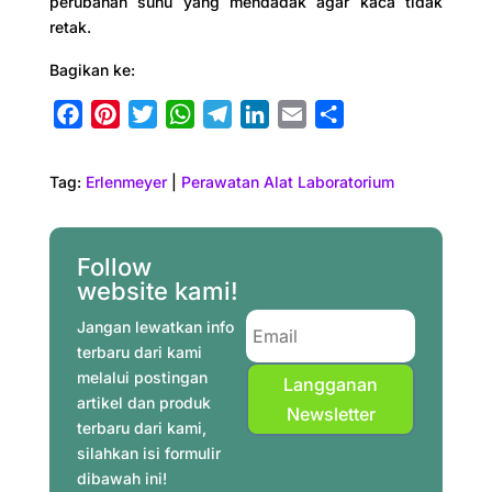
perubahan suhu yang mendadak agar kaca tidak
retak.
Bagikan ke:
F
P
T
W
T
L
E
S
a
i
w
h
e
i
m
h
c
n
i
a
l
n
a
a
Tag:
Erlenmeyer
|
Perawatan Alat Laboratorium
e
t
t
t
e
k
i
r
b
e
t
s
g
e
l
e
o
r
e
A
r
d
Follow
o
e
r
p
a
I
website kami!
k
s
p
m
n
Jangan lewatkan info
t
terbaru dari kami
melalui postingan
Langganan
artikel dan produk
Newsletter
terbaru dari kami,
silahkan isi formulir
dibawah ini!