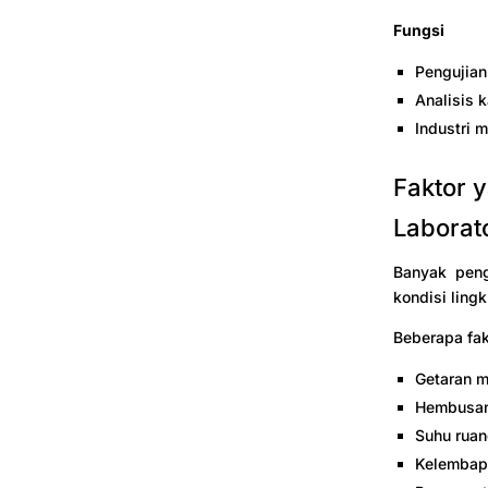
Fungsi
Pengujian
Analisis k
Industri 
Faktor 
Laborat
Banyak peng
kondisi ling
Beberapa fak
Getaran m
Hembusan
Suhu rua
Kelembapa