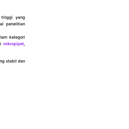
 tinggi yang
l penelitian
lam kategori
ti
mikropipet
,
ng stabil dan