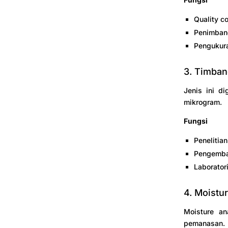
Quality co
Penimban
Pengukura
3. Timban
Jenis ini d
mikrogram.
Fungsi
Penelitian
Pengemba
Laborator
4. Moistu
Moisture an
pemanasan.