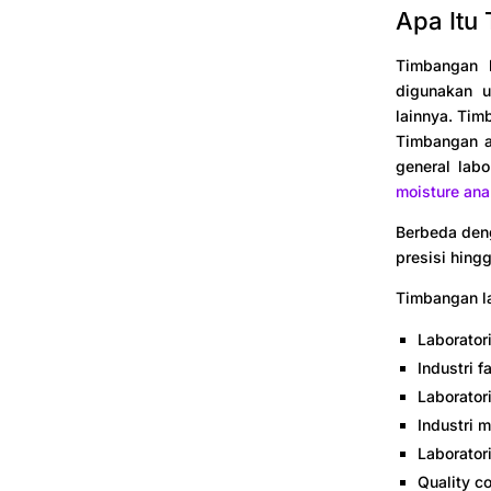
Apa Itu
Timbangan l
digunakan u
lainnya. Tim
Timbangan a
general lab
moisture ana
Berbeda deng
presisi hing
Timbangan l
Laborator
Industri f
Laborator
Industri
Laborator
Quality co