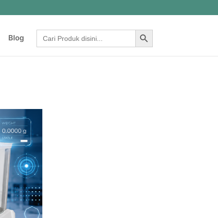
Search Button
Search
Blog
for: