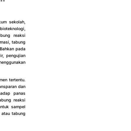
kum sekolah,
bioteknologi,
abung reaksi
rmasi, tabung
. Bahkan pada
ir, pengujian
 menggunakan
men tertentu.
ansparan dan
rhadap panas
abung reaksi
untuk sampel
e atau tabung