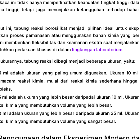
 kaca ini tidak hanya memperlihatkan keandalan tingkat tinggi da
hu tinggi, tetapi juga menunjukkan ketangguhan terhadap baha
ut ini, tabung reaksi borosilikat menjadi pilihan ideal untuk eks
tkan proses pemanasan atau menggunakan bahan kimia yang bersi
ni memberikan fleksibilitas dan keamanan ekstra saat menjalankan
uhkan perlakuan khusus di dalam
lingkungan laboratorium
.
ukurannya, tabung reaksi dibagi menjadi beberapa ukuran, yaitu:
0 ml
adalah ukuran yang paling umum digunakan. Ukuran 10 ml
macam reaksi kimia, mulai dari reaksi kimia sederhana hingga 
pleks.
5 ml
adalah ukuran yang lebih besar daripadai ukuran 10 ml. Ukura
ksi kimia yang membutuhkan volume yang lebih besar.
0 ml
adalah ukuran yang lebih besar daripada ukuran 25 ml. Ukura
ksi kimia yang membutuhkan volume yang sangat besar.
Penggunaan dalam Eksperimen Modern d