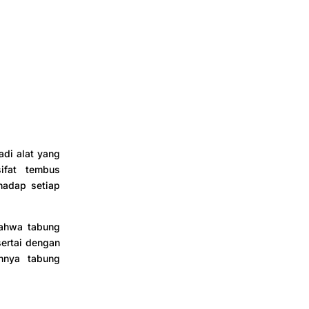
di alat yang
ifat tembus
hadap setiap
bahwa tabung
sertai dengan
hnya tabung