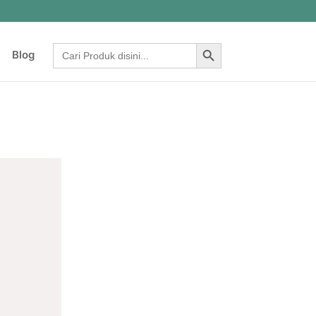
Search Button
Search
Blog
for: