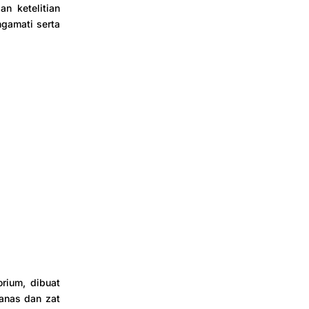
an ketelitian
gamati serta
orium, dibuat
anas dan zat