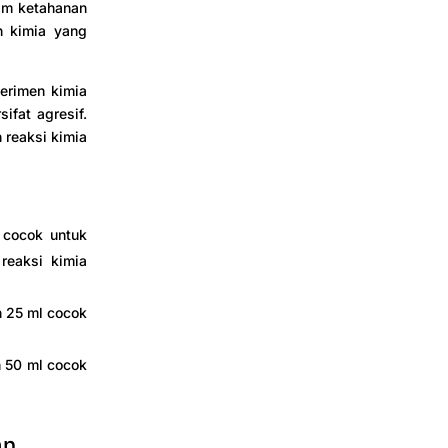
lam ketahanan
n kimia yang
perimen kimia
fat agresif.
 reaksi kimia
 cocok untuk
reaksi kimia
n 25 ml cocok
n 50 ml cocok
an