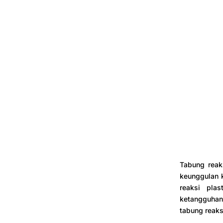
Tabung reaks
keunggulan k
reaksi pla
ketangguhan
tabung reaks