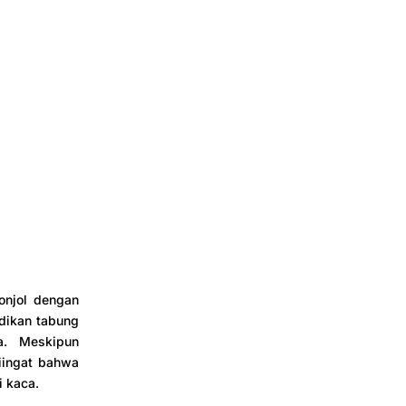
onjol dengan
dikan tabung
a. Meskipun
iingat bahwa
i kaca.