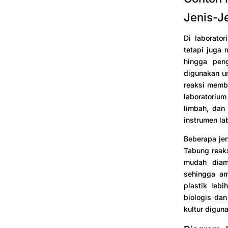
Jenis-J
Di laborato
tetapi juga 
hingga peng
digunakan un
reaksi memba
laboratorium
limbah, dan
instrumen la
Beberapa jen
Tabung reak
mudah diama
sehingga am
plastik leb
biologis dan
kultur digun