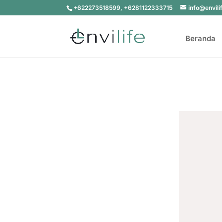
+622273518599, +6281122333715
info@envili
Beranda