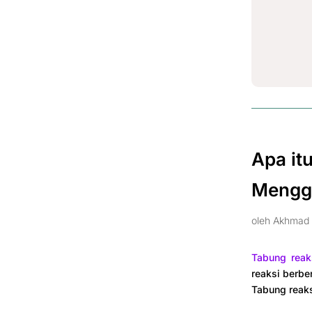
Apa it
Mengg
oleh
Akhmad 
Tabung reak
reaksi berbe
Tabung reaksi