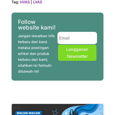
Tag:
HVAS
|
LVAS
e
t
t
t
e
k
i
r
b
e
t
s
g
e
l
e
o
r
e
A
r
d
Follow
o
e
r
p
a
I
website kami!
k
s
p
m
n
Jangan lewatkan info
t
terbaru dari kami
melalui postingan
Langganan
artikel dan produk
Newsletter
terbaru dari kami,
silahkan isi formulir
dibawah ini!