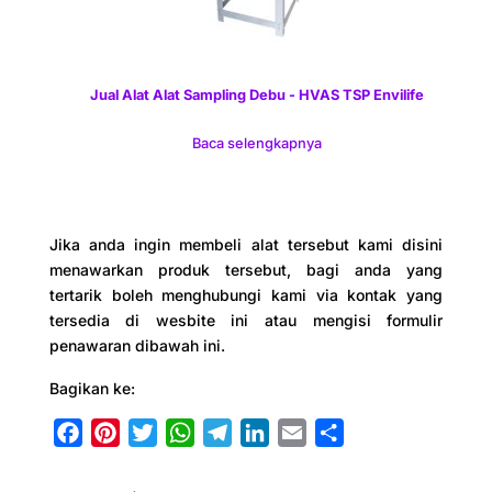
Jual Alat Alat Sampling Debu - HVAS TSP Envilife
Baca selengkapnya
Jika anda ingin membeli alat tersebut kami disini
menawarkan produk tersebut, bagi anda yang
tertarik boleh menghubungi kami via kontak yang
tersedia di wesbite ini atau mengisi formulir
penawaran dibawah ini.
Bagikan ke:
F
P
T
W
T
L
E
S
a
i
w
h
e
i
m
h
c
n
i
a
l
n
a
a