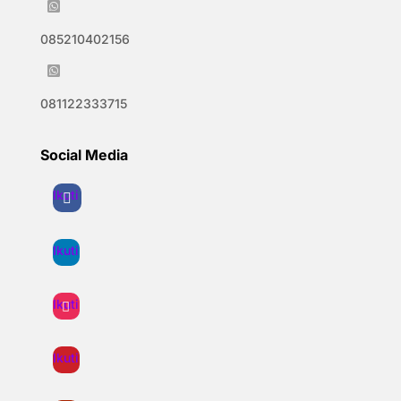

085210402156

081122333715
Social Media
Ikuti
Ikuti
Ikuti
Ikuti