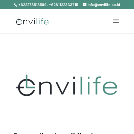
+622273518599, +6281122333715
info@envilife.co.id