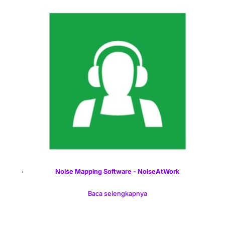
Noise Mapping Software - NoiseAtWork
Baca selengkapnya