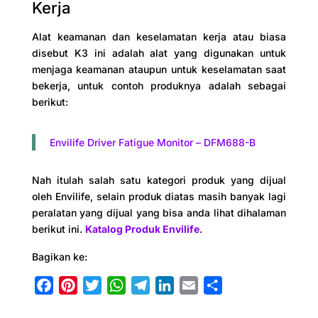
Kerja
Alat keamanan dan keselamatan kerja atau biasa
disebut K3 ini adalah alat yang digunakan untuk
menjaga keamanan ataupun untuk keselamatan saat
bekerja, untuk contoh produknya adalah sebagai
berikut:
Envilife Driver Fatigue Monitor – DFM688-B
Nah itulah salah satu kategori produk yang dijual
oleh Envilife, selain produk diatas masih banyak lagi
peralatan yang dijual yang bisa anda lihat dihalaman
berikut ini.
Katalog Produk Envilife
.
Bagikan ke:
F
P
T
W
T
L
E
S
a
i
w
h
e
i
m
h