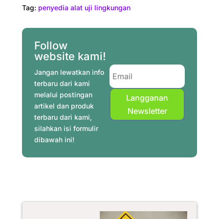
c
n
i
a
l
n
a
a
Tag:
penyedia alat uji lingkungan
e
t
t
t
e
k
i
r
b
e
t
s
g
e
l
e
o
r
e
A
r
d
Follow
o
e
r
p
a
I
website kami!
k
s
p
m
n
Jangan lewatkan info
t
terbaru dari kami
melalui postingan
Langganan
artikel dan produk
Newsletter
terbaru dari kami,
silahkan isi formulir
dibawah ini!