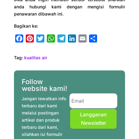
anda hubungi kami dengan mengisi formulir
penawaran dibawah ini.
Bagikan ke:
F
P
T
W
T
L
E
S
a
i
w
h
e
i
m
h
c
n
i
a
l
n
a
a
Tag:
kualitas air
e
t
t
t
e
k
i
r
b
e
t
s
g
e
l
e
o
r
e
A
r
d
Follow
o
e
r
p
a
I
website kami!
k
s
p
m
n
Jangan lewatkan info
t
terbaru dari kami
melalui postingan
Langganan
artikel dan produk
Newsletter
terbaru dari kami,
silahkan isi formulir