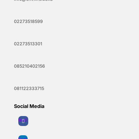
02273518599
02273513301
085210402156
081122333715
Social Media
Ikuti