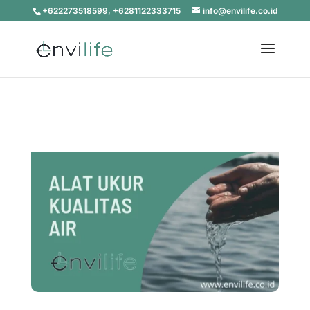
+622273518599, +6281122333715
info@envilife.co.id