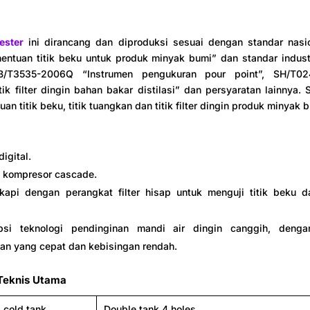
ester
ini dirancang dan diproduksi sesuai dengan standar nasi
ntuan titik beku untuk produk minyak bumi” dan standar industr
GB/T3535-2006Q “Instrumen pengukuran pour point”, SH/T0
tik filter dingin bahan bakar distilasi” dan persyaratan lainnya.
an titik beku, titik tuangkan dan titik filter dingin produk minyak 
igital.
 kompresor cascade.
gkapi dengan perangkat filter hisap untuk menguji titik beku dan
si teknologi pendinginan mandi air dingin canggih, denga
an yang cepat dan kebisingan rendah.
Teknis Utama
 cold tank
Double tank 4 holes