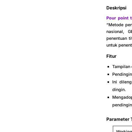
Deskripsi
Pour point t
“Metode pene
nasional, 
penentuan ti
untuk penentu
Fitur
Tampilan d
Pendingin
Ini dilen
dingin.
Mengadop
pendingin
Parameter 
Working