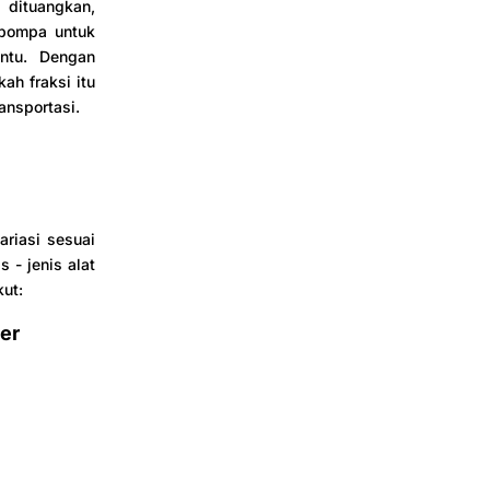
 dituangkan,
 pompa untuk
ntu. Dengan
ah fraksi itu
ansportasi.
ariasi sesuai
 - jenis alat
kut:
ter