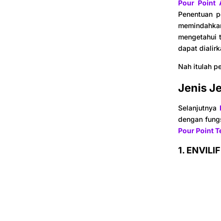
Pour Point 
Penentuan p
memindahka
mengetahui t
dapat dialir
Nah itulah p
Jenis Je
Selanjutnya
dengan fungs
Pour Point T
1.
ENVILIFE