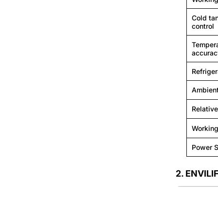
Cold ta
control
Tempera
accurac
Refrige
Ambient
Relativ
Working
Power 
2.
ENVILIF