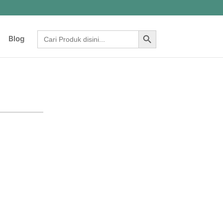
Search Button
Search
Blog
for: