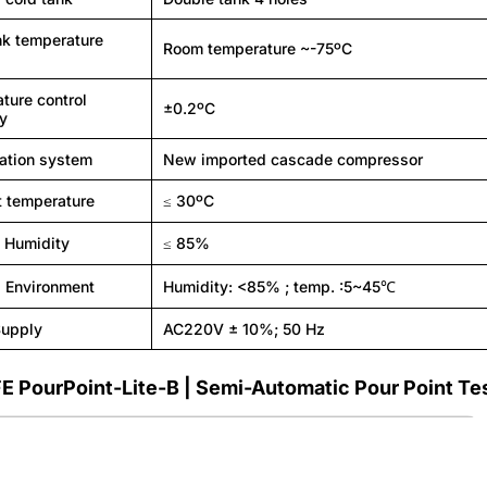
nk temperature
Room temperature ~-75ºC
ture control
±0.2ºC
y
ration system
New imported cascade compressor
 temperature
≤ 30ºC
e Humidity
≤ 85%
 Environment
Humidity: <85% ; temp. :5~45℃
Supply
AC220V ± 10%; 50 Hz
E PourPoint-Lite-B | Semi-Automatic Pour Point Te