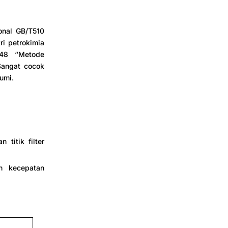
onal GB/T510
i petrokimia
248 “Metode
 Sangat cocok
bumi.
 titik filter
n kecepatan