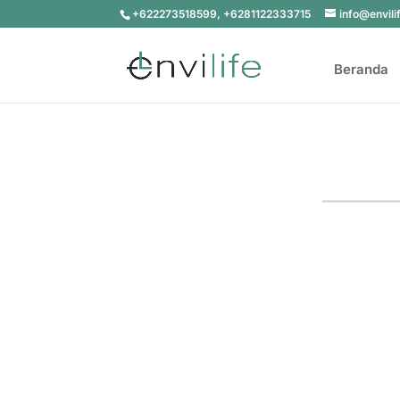
+622273518599, +6281122333715
info@envili
Beranda