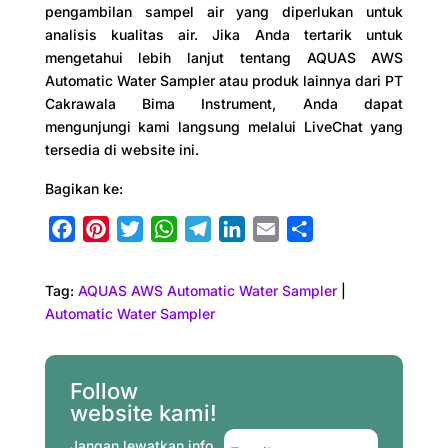
pengambilan sampel air yang diperlukan untuk
analisis kualitas air. Jika Anda tertarik untuk
mengetahui lebih lanjut tentang AQUAS AWS
Automatic Water Sampler atau produk lainnya dari PT
Cakrawala Bima Instrument, Anda dapat
mengunjungi kami langsung melalui LiveChat yang
tersedia di website ini.
Bagikan ke:
F
P
T
W
T
L
E
S
a
i
w
h
e
i
m
h
c
n
i
a
l
n
a
a
Tag:
AQUAS AWS Automatic Water Sampler
|
e
t
t
t
e
k
i
r
Automatic Water Sampler
b
e
t
s
g
e
l
e
o
r
e
A
r
d
o
e
r
p
a
I
Follow
website kami!
k
s
p
m
n
t
Jangan lewatkan info