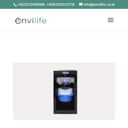
+622273518599, +6281122333715
info@envilife.co.id