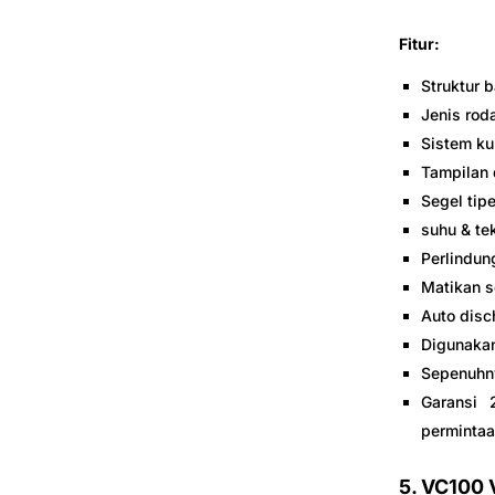
Fitur:
Struktur 
Jenis roda
Sistem ku
Tampilan 
Segel tipe
suhu & te
Perlindun
Matikan s
Auto disc
Digunakan
Sepenuhny
Garansi 
permintaa
5.
VC100 