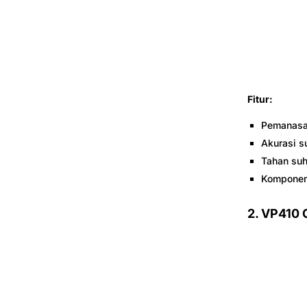
Fitur:
Pemanasan
Akurasi s
Tahan suh
Komponen
2.
VP410 