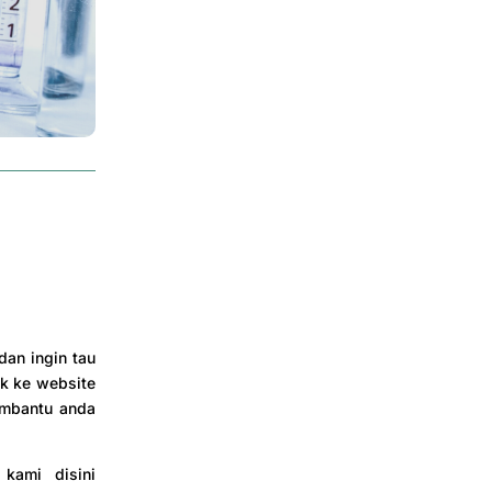
an ingin tau
uk ke website
embantu anda
 kami disini