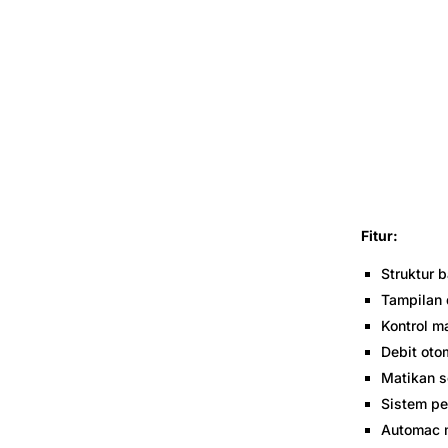
Fitur:
Struktur 
Tampilan 
Kontrol m
Debit oto
Matikan s
Sistem pe
Automac m