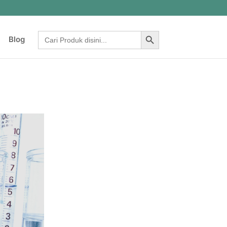
Search Button
Search
Blog
for: