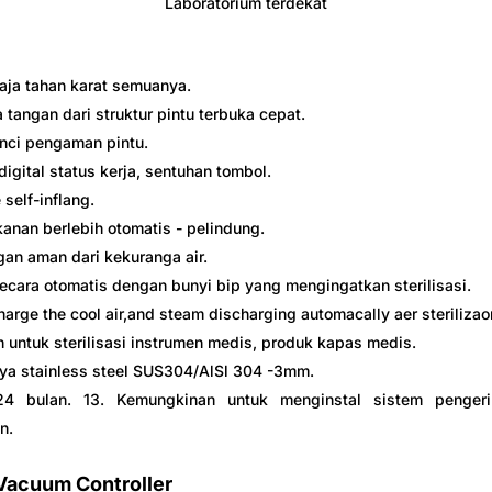
Laboratorium terdekat
baja tahan karat semuanya.
 tangan dari struktur pintu terbuka cepat.
nci pengaman pintu.
digital status kerja, sentuhan tombol.
 self-inflang.
kanan berlebih otomatis - pelindung.
gan aman dari kekuranga air.
ecara otomatis dengan bunyi bip yang mengingatkan sterilisasi.
harge the cool air,and steam discharging automacally aer sterilizao
 untuk sterilisasi instrumen medis, produk kapas medis.
a stainless steel SUS304/AlSl 304 -3mm.
24 bulan. 13. Kemungkinan untuk menginstal sistem pengeri
n.
Vacuum Controller