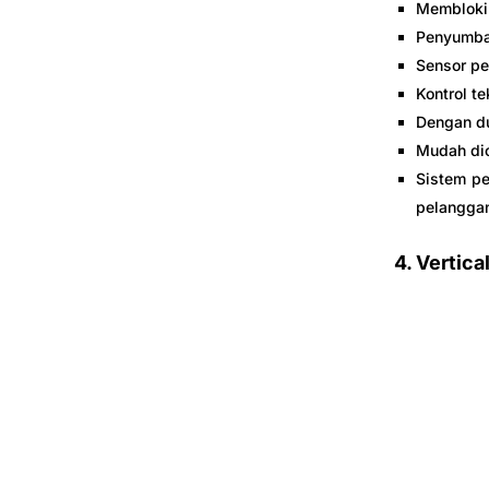
Memblokir
Penyumba
Sensor p
Kontrol te
Dengan dua
Mudah dio
Sistem pe
pelangga
4.
Vertica