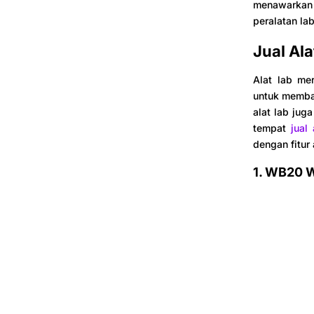
menawarkan 
peralatan lab
Jual Al
Alat lab me
untuk memban
alat lab jug
tempat
jual
dengan fitur
1.
WB20 W