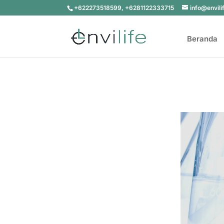
+622273518599, +6281122333715
info@envili
Beranda