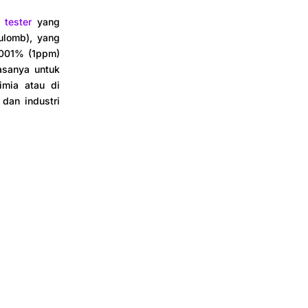
 tester
yang
ulomb), yang
0001% (1ppm)
asanya untuk
mia atau di
 dan industri