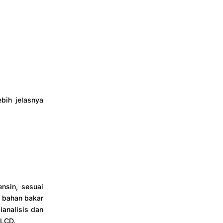
bih jelasnya
ensin, sesuai
 bahan bakar
ianalisis dan
 LCD.