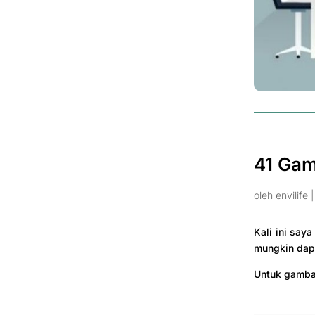
41 Gam
oleh
envilife
Kali ini sa
mungkin dap
Untuk gambar