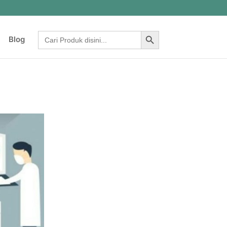
Search Button
Search
Blog
for: