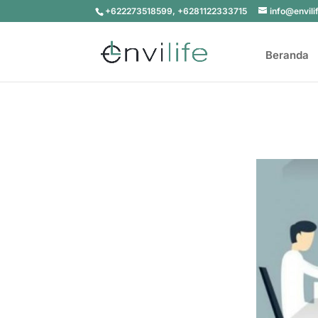
+622273518599, +6281122333715
info@envili
Beranda