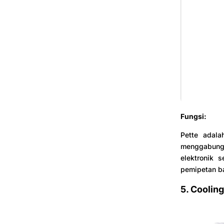
Fungsi:
Pette adala
menggabungk
elektronik 
pemipetan b
5. Coolin