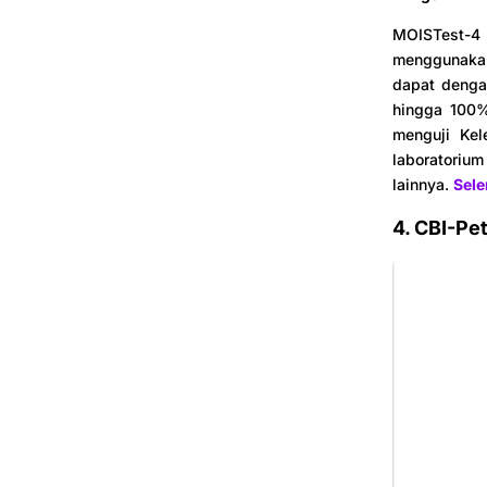
MOISTest-4 
menggunakan
dapat denga
hingga 100%
menguji Ke
laboratorium
lainnya.
Sel
4. CBI-Pe