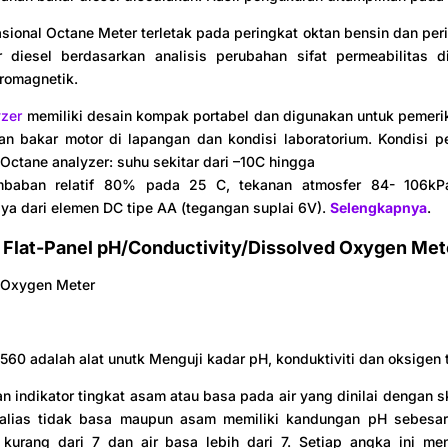
asional Octane Meter terletak pada peringkat oktan bensin dan per
 diesel berdasarkan analisis perubahan sifat permeabilitas di
tromagnetik.
yzer
memiliki desain kompak portabel dan digunakan untuk pemeri
an bakar motor di lapangan dan kondisi laboratorium. Kondisi p
ctane analyzer: suhu sekitar dari –10C hingga
mbaban relatif 80% pada 25 C, tekanan atmosfer 84- 106kPa
a dari elemen DC tipe AA (tegangan suplai 6V).
Selengkapnya
.
 Flat-Panel pH/Conductivity/Dissolved Oxygen Met
560 adalah alat unutk Menguji kadar pH, konduktiviti dan oksigen t
 indikator tingkat asam atau basa pada air yang dinilai dengan sk
 alias tidak basa maupun asam memiliki kandungan pH sebesar
 kurang dari 7 dan air basa lebih dari 7. Setiap angka ini m