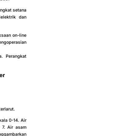
ingkat setana
elektrik dan
ksaan on-line
engoperasian
. Perangkat
er
erlarut.
ala 0-14. Air
 7. Air asam
enggambarkan