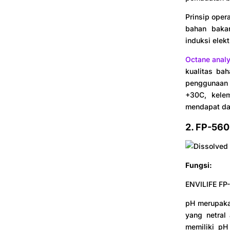
Prinsip oper
bahan bakar
induksi elek
Octane anal
kualitas bah
penggunaan O
+30C, kele
mendapat day
2. FP-560
Fungsi:
ENVILIFE FP-
pH merupakan
yang netral
memiliki pH