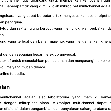
multichannel juga dirancang untuk memberikan kemudahan da
a. Beberapa fitur yang dimiliki oleh mikropipet multichannel adala
ngeluaran yang dapat berputar untuk menyesuaikan posisi pipet 
an pengguna.
dividu dan rakitan ujung kerucut yang memungkinkan perbaikan d
ah.
ujung yang terbuat dari bahan majemuk yang mengamankan kinerj
l dengan sebagian besar merek tip universal.
utoklaf untuk memudahkan pembersihan dan mengurangi risiko kon
 volume yang mudah dibaca.
online tersedia.
ulan
multichannel adalah alat laboratorium yang memiliki bany
n dengan mikropipet biasa. Mikropipet multichannel dapat 
n efisiensi dalam pengambilan dan penyaluran cairan, terutama d