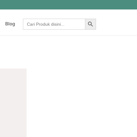
Search Button
Search
Blog
for: