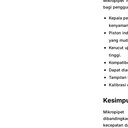
Mikropipet 
bagi penggun
Kepala pe
kenyaman
Piston in
yang mud
Kerucut 
tinggi.
Kompatibe
Dapat dia
Tampilan
Kalibrasi 
Kesimp
Mikropipet 
dibandingka
kecepatan da