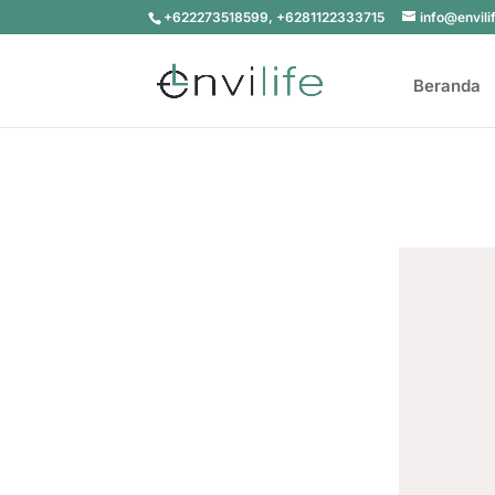
+622273518599, +6281122333715
info@envili
Beranda