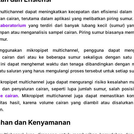
multichannel dapat meningkatkan kecepatan dan efisiensi dalam
an cairan, terutama dalam aplikasi yang melibatkan piring sumur.
 laboratorium
yang terdiri dari banyak lubang kecil (sumur) ya
pan atau menganalisis sampel cairan. Piring sumur biasanya memi
mur.
ggunakan mikropipet multichannel, pengguna dapat men
 cairan dari atau ke beberapa sumur sekaligus dengan satu 
l ini dapat menghemat waktu dan tenaga dibandingkan dengan
atu saluran yang harus mengulangi proses tersebut untuk setiap s
mikropipet multichannel juga dapat mengurangi risiko kesalahan 
dan penyaluran cairan, seperti lupa jumlah sumur, salah posisi
e cairan
. Mikropipet multichannel juga dapat memastikan kon
ilitas hasil, karena volume cairan yang diambil atau disalurka
n.
han dan Kenyamanan