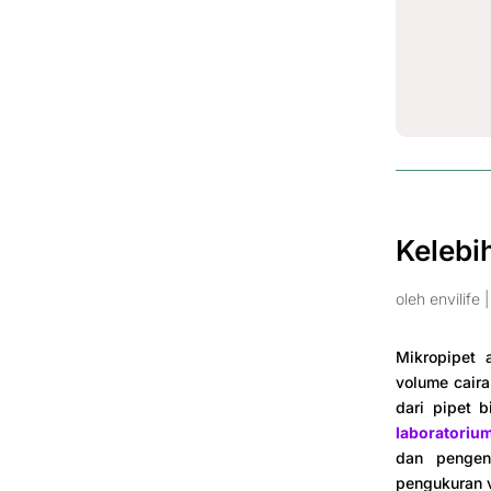
Kelebi
oleh
envilife
Mikropipet 
volume caira
dari pipet b
laboratoriu
dan pengen
pengukuran v