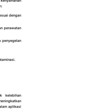
n kenyamanan
h:
sesuai dengan
an perawatan
a penyegelan
taminasi.
ak kelebihan
meningkatkan
alam aplikasi