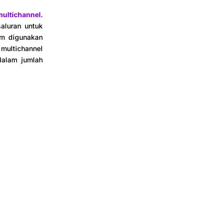
ultichannel
.
aluran untuk
um digunakan
 multichannel
dalam jumlah