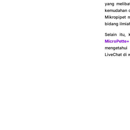
yang meliba
kemudahan d
Mikropipet 
bidang ilmia
Selain itu
MicroPette+
mengetahui i
LiveChat di w