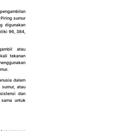
 pengambilan
 Piring sumur
ng digunakan
liki 96, 384,
gambil atau
kali tekanan
 menggunakan
umur.
manusia dalam
 sumur, atau
sistensi dan
n sama untuk