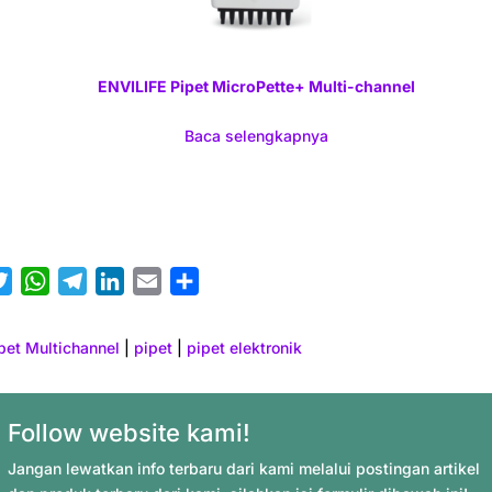
ENVILIFE Pipet MicroPette+ Multi-channel
Baca selengkapnya
T
W
T
L
E
S
w
h
e
i
m
h
i
a
l
n
a
a
pet Multichannel
|
pipet
|
pipet elektronik
t
t
e
k
i
r
t
s
g
e
l
e
e
A
r
d
Follow website kami!
r
p
a
I
Jangan lewatkan info terbaru dari kami melalui postingan artikel
p
m
n