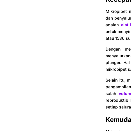
Mikropipet 
dan penyalur
adalah
alat
untuk menyim
atau 1536 su
Dengan men
menyalurkan
plunger. Ha
mikropipet s
Selain itu, 
pengambilan 
salah
volum
reproduktib
setiap salura
Kemuda