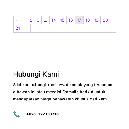
←
1
2
3
…
14
15
16
17
18
19
20
21
→
Hubungi Kami
Silahkan hubungi kami lewat kontak yang tercantum
dibawah ini atau mengisi Formulis berikut untuk
mendapatkan harga penawaran khusus dari kami.

+6281122333718