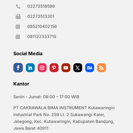
02273518599

02273513301

085210402156

081122333715

Social Media
Kantor
Senin - Jumat: 08:00 – 17:00 WIB
PT CAKRAWALA BIMA INSTRUMENT Kutawaringin
Industrial Park No. 259 Lt. 2 Sukawangi Kaler,
Jelegong, Kec. Kutawaringin, Kabupaten Bandung,
Jawa Barat 40911